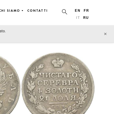
CHI SIAMO
CONTATTI
EN
FR
IT
RU
sto.
lotto precedente
lotto prossimo
×