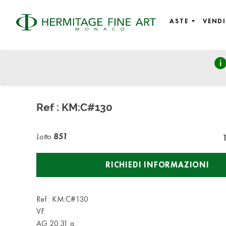
ASTE
VENDI
Numismatics & Objects of Vertu
martedì 27 novembre 2018 - 17:00
Ref : KM:C#130
Lotto
851
RICHIEDI INFORMAZIONI
Ref : KM:C#130
VF
AG 20.31 g.