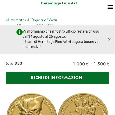
Hermitage Fine Art
Numismatics & Objects of Vertu
martedì 27 novembre 2018 - 17:00
Vi informiamo che il nostro ufficio resterà chiuso
lotto precedente
lotto prossimo
dal 14 agosto al 26 agosto.
×
Il team di Hermitage Fine Art vi augura buone vac
anze estive!
Germany
Lotto
833
1 000
1 500
RICHIEDI INFORMAZIONI