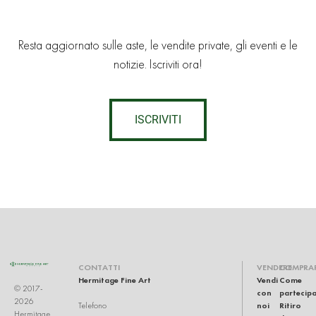
Resta aggiornato sulle aste, le vendite private, gli eventi e le
notizie. Iscriviti ora!
ISCRIVITI
CONTATTI
VENDERE
COMPRA
Hermitage Fine Art
Vendi
Come
© 2017-
con
partecip
2026
noi
Ritiro
Telefono
Hermitage