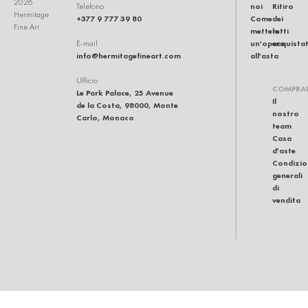
2026
noi
Ritiro
Telefono
Hermitage
+377 9 777 39 80
Come
dei
Fine Art
mettere
lotti
un'opera
acquistat
E-mail
info@hermitagefineart.com
all'asta
Ufficio
COMPRA
Le Park Palace, 25 Avenue
Il
de la Costa, 98000, Monte
nostro
Carlo, Monaco
team
Casa
d'aste
Condizio
generali
di
vendita