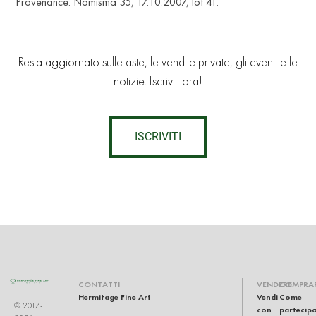
Provenance: Nomisma 35, 17.10.2007, lot 41.
Resta aggiornato sulle aste, le vendite private, gli eventi e le
notizie. Iscriviti ora!
ISCRIVITI
CONTATTI
VENDERE
COMPRA
Hermitage Fine Art
Vendi
Come
© 2017-
con
partecip