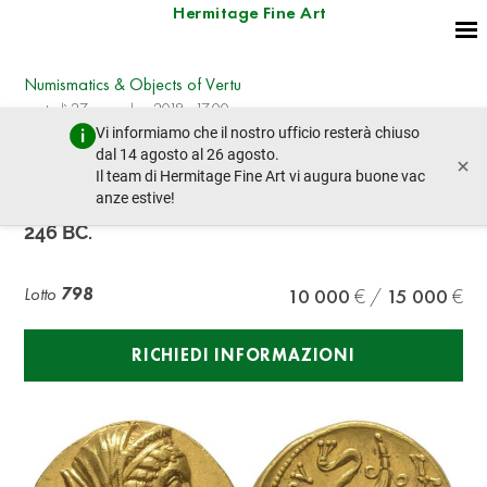
Hermitage Fine Art
Numismatics & Objects of Vertu
martedì 27 novembre 2018 - 17:00
Vi informiamo che il nostro ufficio resterà chiuso
lotto precedente
lotto prossimo
dal 14 agosto al 26 agosto.
×
Il team di Hermitage Fine Art vi augura buone vac
anze estive!
Kings of Egypt. Ptolemy II Philadelphos, 285 –
246 BC.
Lotto
798
10 000
15 000
RICHIEDI INFORMAZIONI