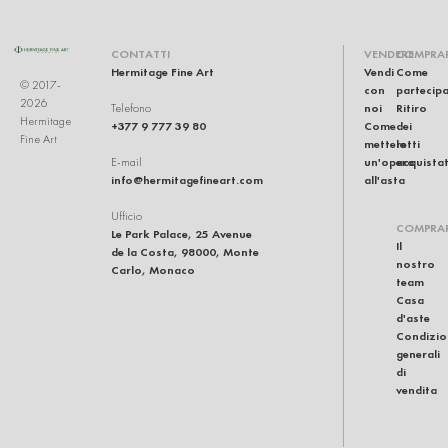
CONTATTI
VENDERE
COMPRA
Hermitage Fine Art
Vendi
Come
© 2017-
con
partecip
2026
noi
Ritiro
Telefono
Hermitage
+377 9 777 39 80
Come
dei
Fine Art
mettere
lotti
un'opera
acquistat
E-mail
info@hermitagefineart.com
all'asta
Ufficio
COMPRA
Le Park Palace, 25 Avenue
Il
de la Costa, 98000, Monte
nostro
Carlo, Monaco
team
Casa
d'aste
Condizio
generali
di
vendita