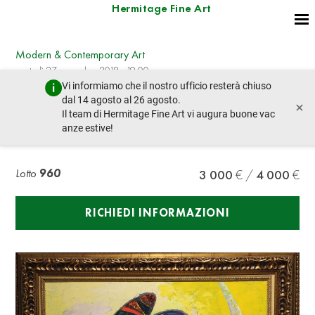
Hermitage Fine Art
Modern & Contemporary Art
martedì 27 novembre 2018 - 19:00
Vi informiamo che il nostro ufficio resterà chiuso
lotto precedente
dal 14 agosto al 26 agosto.
×
Il team di Hermitage Fine Art vi augura buone vac
anze estive!
ALEXEY KVARTSHELIA (B.1946) Portrait
Lotto
960
3 000
4 000
RICHIEDI INFORMAZIONI