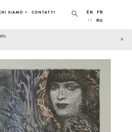
CHI SIAMO
CONTATTI
EN
FR
IT
RU
sto.
lotto precedente
lotto prossimo
×