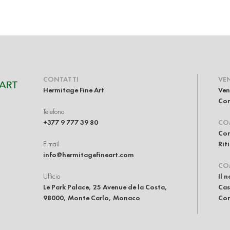
CONTATTI
VE
Hermitage Fine Art
Ven
Com
Telefono
+377 9 777 39 80
CO
Com
E-mail
Rit
info@hermitagefineart.com
CO
Ufficio
Il 
Le Park Palace, 25 Avenue de la Costa,
Cas
98000, Monte Carlo, Monaco
Con