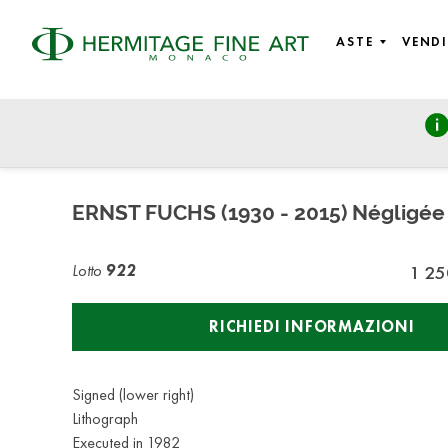
ASTE
VENDI
Modern & Contemporary Art
martedì 27 novembre 2018 - 19:00
ERNST FUCHS (1930 - 2015) Négligée
Lotto
922
1 25
RICHIEDI INFORMAZIONI
Signed (lower right)
Lithograph
Executed in 1982