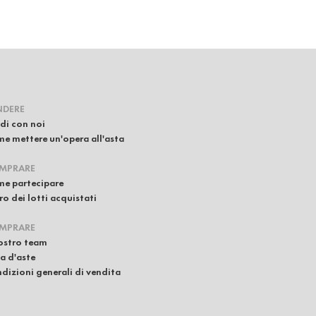
NDERE
di con noi
e mettere un'opera all'asta
MPRARE
e partecipare
iro dei lotti acquistati
MPRARE
nostro team
a d'aste
dizioni generali di vendita