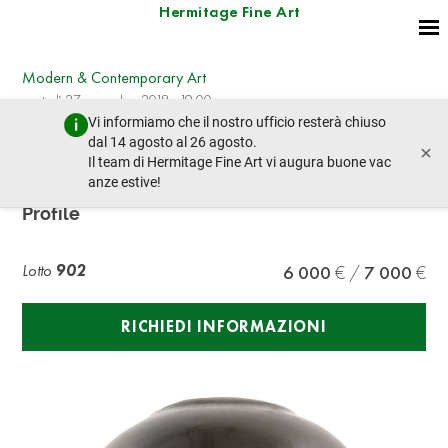
Hermitage Fine Art
Modern & Contemporary Art
martedì 27 novembre 2018 - 19:00
Vi informiamo che il nostro ufficio resterà chiuso
lotto precedente
lotto prossimo
dal 14 agosto al 26 agosto.
×
Il team di Hermitage Fine Art vi augura buone vac
anze estive!
RENATO BERTELLI (1900-1974) Continuous
Profile
Lotto
902
6 000
7 000
RICHIEDI INFORMAZIONI