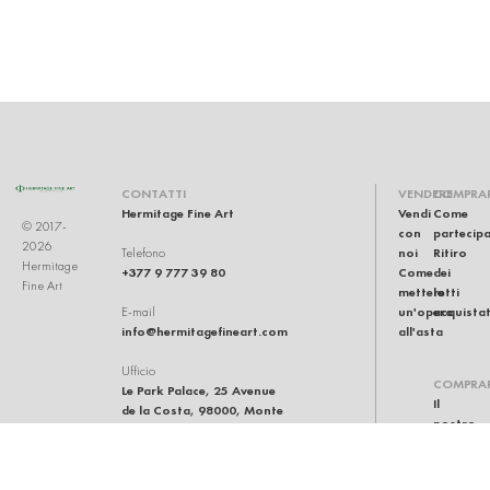
CONTATTI
VENDERE
COMPRA
Hermitage Fine Art
Vendi
Come
© 2017-
con
partecip
2026
noi
Ritiro
Telefono
Hermitage
+377 9 777 39 80
Come
dei
Fine Art
mettere
lotti
un'opera
acquistat
E-mail
info@hermitagefineart.com
all'asta
Ufficio
COMPRA
Le Park Palace, 25 Avenue
Il
de la Costa, 98000, Monte
nostro
Carlo, Monaco
team
Casa
d'aste