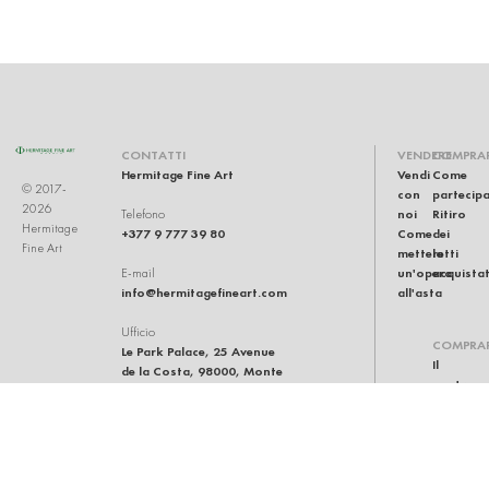
CONTATTI
VENDERE
COMPRA
Hermitage Fine Art
Vendi
Come
© 2017-
con
partecip
2026
noi
Ritiro
Telefono
Hermitage
+377 9 777 39 80
Come
dei
Fine Art
mettere
lotti
un'opera
acquistat
E-mail
info@hermitagefineart.com
all'asta
Ufficio
COMPRA
Le Park Palace, 25 Avenue
Il
de la Costa, 98000, Monte
nostro
Carlo, Monaco
team
Casa
d'aste
Condizio
generali