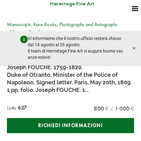
Hermitage Fine Art
Manuscripts, Rare Books, Photographs and Autographs
of Famous People
Vi informiamo che il nostro ufficio resterà chiuso
sabato 30 giugno 2018 - 11:00
dal 14 agosto al 26 agosto.
×
lotto precedente
lotto prossimo
Il team di Hermitage Fine Art vi augura buone vac
anze estive!
Joseph FOUCHE. 1759-1820.
Duke of Otranto, Minister of the Police of
Napoleon. Signed letter. Paris, May 20th, 1809.
1 pp. folio. Joseph FOUCHE. 1...
Lotto
637
800
1 000
RICHIEDI INFORMAZIONI