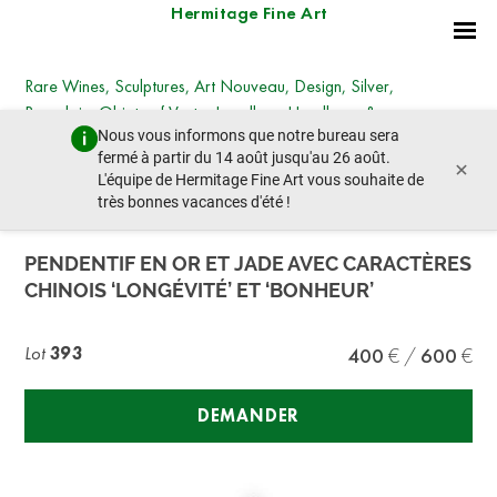
Hermitage Fine Art
Rare Wines, Sculptures, Art Nouveau, Design, Silver,
Porcelain, Objets of Vertu, Jewellery, Handbags &
Nous vous informons que notre bureau sera
Fashion
fermé à partir du 14 août jusqu'au 26 août.
×
mardi 26 mars 2024 - 14:30
L'équipe de Hermitage Fine Art vous souhaite de
lot précédent
lot suivant
très bonnes vacances d'été !
PENDENTIF EN OR ET JADE AVEC CARACTÈRES
CHINOIS ‘LONGÉVITÉ’ ET ‘BONHEUR’
Lot
393
400
600
DEMANDER