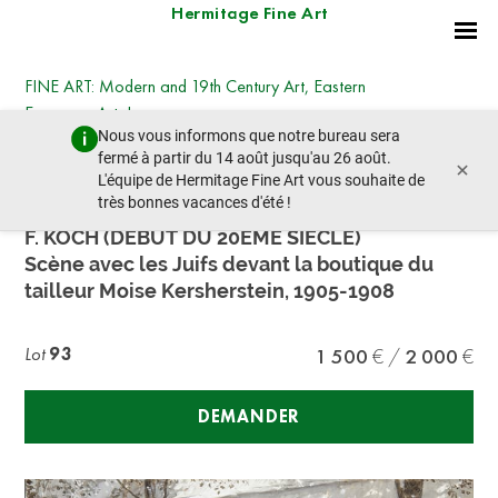
Hermitage Fine Art
FINE ART: Modern and 19th Century Art, Eastern
European Art, Icons
Nous vous informons que notre bureau sera
jeudi 19 décembre 2024 - 14:30
fermé à partir du 14 août jusqu'au 26 août.
×
lot précédent
lot suivant
L'équipe de Hermitage Fine Art vous souhaite de
très bonnes vacances d'été !
F. KOCH (DÉBUT DU 20ÈME SIÈCLE)
Scène avec les Juifs devant la boutique du
tailleur Moise Kersherstein, 1905-1908
Lot
93
1 500
2 000
DEMANDER