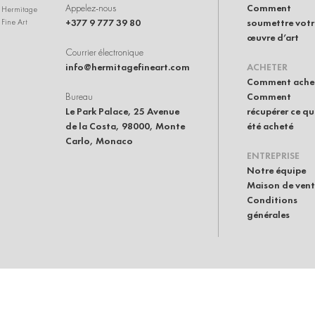
Appelez-nous
Comment
Hermitage
+377 9 777 39 80
soumettre votr
Fine Art
œuvre d’art
Courrier électronique
info@hermitagefineart.com
ACHETER
Comment ache
Bureau
Comment
Le Park Palace, 25 Avenue
récupérer ce qu
de la Costa, 98000, Monte
été acheté
Carlo, Monaco
ENTREPRISE
Notre équipe
Maison de ven
Conditions
générales