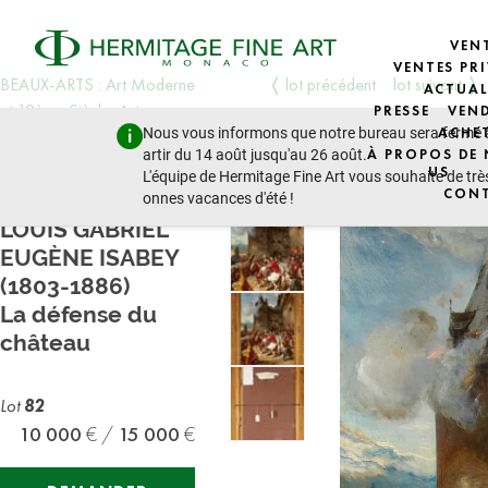
VEN
VENTES PRI
BEAUX-ARTS : Art Moderne
lot précédent
lot suivant
ACTUAL
et 19ème Siècle, Art
PRESSE
VEN
Nous vous informons que notre bureau sera fermé 
ACHE
D'europe de L'est, Icônes
artir du 14 août jusqu'au 26 août.
À PROPOS DE
jeudi 19 décembre 2024 - 14:30
US
L'équipe de Hermitage Fine Art vous souhaite de trè
CON
onnes vacances d'été !
LOUIS GABRIEL
EUGÈNE ISABEY
(1803-1886)
La défense du
château
Lot
82
10 000
15 000