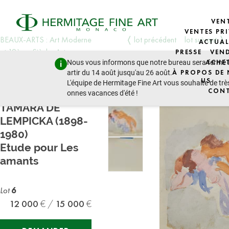
VEN
VENTES PRI
BEAUX-ARTS : Art Moderne
lot précédent
lot suivant
ACTUAL
et 19ème Siècle, Art
PRESSE
VEN
Nous vous informons que notre bureau sera fermé 
ACHE
D'europe de L'est, Icônes
artir du 14 août jusqu'au 26 août.
À PROPOS DE
jeudi 19 décembre 2024 - 14:30
US
L'équipe de Hermitage Fine Art vous souhaite de trè
CON
onnes vacances d'été !
TAMARA DE
LEMPICKA (1898-
1980)
Etude pour Les
amants
Lot
6
12 000
15 000