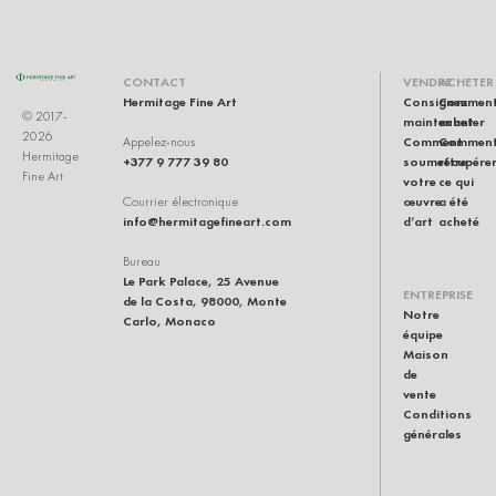
CONTACT
VENDRE
ACHETER
Hermitage Fine Art
Consignez
Commen
© 2017-
maintenant
acheter
2026
Comment
Commen
Appelez-nous
Hermitage
+377 9 777 39 80
soumettre
récupére
Fine Art
votre
ce qui
œuvre
a été
Courrier électronique
info@hermitagefineart.com
d’art
acheté
Bureau
Le Park Palace, 25 Avenue
ENTREPRISE
de la Costa, 98000, Monte
Notre
Carlo, Monaco
équipe
Maison
de
vente
Conditions
générales