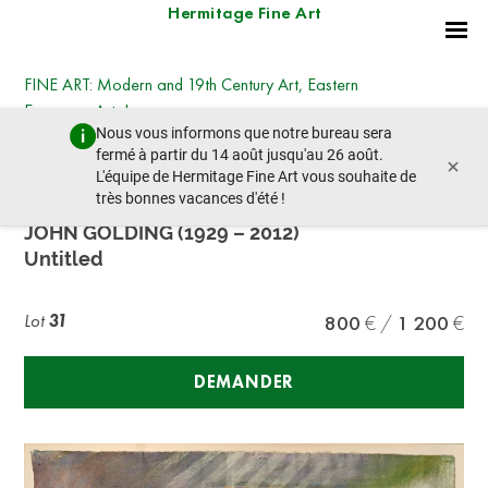
Hermitage Fine Art
FINE ART: Modern and 19th Century Art, Eastern
European Art, Icons
Nous vous informons que notre bureau sera
jeudi 19 décembre 2024 - 14:30
fermé à partir du 14 août jusqu'au 26 août.
×
lot précédent
lot suivant
L'équipe de Hermitage Fine Art vous souhaite de
très bonnes vacances d'été !
JOHN GOLDING (1929 – 2012)
Untitled
Lot
31
800
1 200
DEMANDER