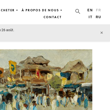
ACHETER
À PROPOS DE NOUS
EN
FR
CONTACT
IT
RU
u 26 août.
lot précédent
lot suivant
×