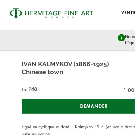
VENT
Nous 
FINE ART: Modern and 19th Century Art, Eastern European 
L'équ
jeudi 19 décembre 2024 - 14:30
IVAN KALMYKOV (1866-1925)
Chinese town
Lot
140
1 00
DEMANDER
signé en cyrillique et daté 'I. Kalmykov 1917' (en bas à droit
huile sur carton