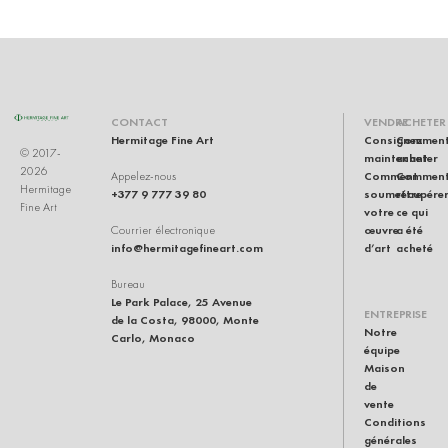
CONTACT
VENDRE
ACHETER
Hermitage Fine Art
Consignez
Commen
© 2017-
maintenant
acheter
2026
Comment
Commen
Appelez-nous
Hermitage
+377 9 777 39 80
soumettre
récupére
Fine Art
votre
ce qui
œuvre
a été
Courrier électronique
info@hermitagefineart.com
d’art
acheté
Bureau
Le Park Palace, 25 Avenue
ENTREPRISE
de la Costa, 98000, Monte
Notre
Carlo, Monaco
équipe
Maison
de
vente
Conditions
générales