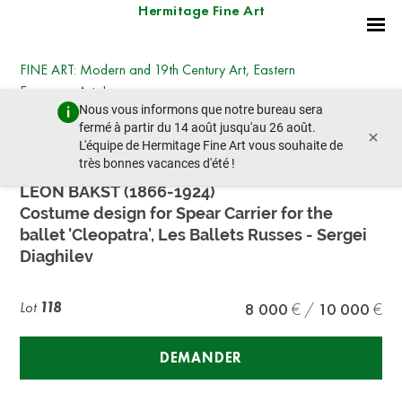
Hermitage Fine Art
FINE ART: Modern and 19th Century Art, Eastern
European Art, Icons
Nous vous informons que notre bureau sera
jeudi 19 décembre 2024 - 14:30
fermé à partir du 14 août jusqu'au 26 août.
×
lot précédent
lot suivant
L'équipe de Hermitage Fine Art vous souhaite de
très bonnes vacances d'été !
LEON BAKST (1866-1924)
Costume design for Spear Carrier for the
ballet 'Cleopatra', Les Ballets Russes - Sergei
Diaghilev
Lot
118
8 000
10 000
DEMANDER