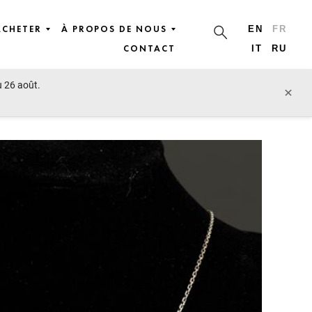
ACHETER
À PROPOS DE NOUS
EN
FR
CONTACT
IT
RU
u 26 août.
lot précédent
lot suivant
×