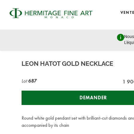
VENT
Nous 
Design, Porcelain, Objects of Vertu and Jewellery
L'équ
lundi 27 juin 2022 - 14:00
LEON HATOT GOLD NECKLACE
Lot
687
1 90
DEMANDER
Round white gold pendant set with brilliant-cut diamonds an
accompanied by its chain