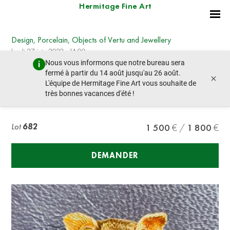
Hermitage Fine Art
Design, Porcelain, Objects of Vertu and Jewellery
lundi 27 juin 2022 - 14:00
Nous vous informons que notre bureau sera
lot précédent
lot suivant
fermé à partir du 14 août jusqu'au 26 août.
×
L'équipe de Hermitage Fine Art vous souhaite de
très bonnes vacances d'été !
TIGER GOLD AND DIAMOND BROOCH
Lot
682
1 500
1 800
DEMANDER