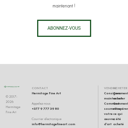
maintenant !
ABONNEZ-VOUS
CONTACT
VENDRE
ACHETER
Hermitage Fine Art
Consignez
Commen
© 2017-
maintenant
acheter
2026
Comment
Commen
Appelez-nous
Hermitage
+377 9 777 39 80
soumettre
récupére
Fine Art
votre
ce qui
œuvre
a été
Courrier électronique
info@hermitagefineart.com
d’art
acheté