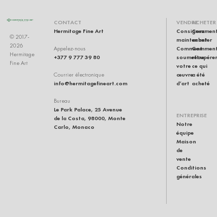
CONTACT
VENDRE
ACHETER
Hermitage Fine Art
Consignez
Commen
© 2017-
maintenant
acheter
2026
Comment
Commen
Appelez-nous
Hermitage
+377 9 777 39 80
soumettre
récupére
Fine Art
votre
ce qui
œuvre
a été
Courrier électronique
info@hermitagefineart.com
d’art
acheté
Bureau
Le Park Palace, 25 Avenue
ENTREPRISE
de la Costa, 98000, Monte
Notre
Carlo, Monaco
équipe
Maison
de
vente
Conditions
générales