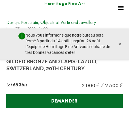
Hermitage Fine Art
Design, Porcelain, Objects of Vertu and Jewellery
lundi 27 juin 2022 - 14:00
Nous vous informons que notre bureau sera
lot précédent
lot suivant
fermé à partir du 14 août jusqu'au 26 août.
×
L'équipe de Hermitage Fine Art vous souhaite de
très bonnes vacances d'été !
LA VALLÉE CAGE-SHAPED OFFICER’S CLOCK IN
GILDED BRONZE AND LAPIS-LAZULI,
SWITZERLAND, 20TH CENTURY
Lot
653bis
2 000
2 500
DEMANDER