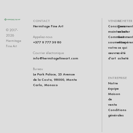
CONTACT
VENDRE
ACHETER
Hermitage Fine Art
Consignez
Commen
© 2017-
maintenant
acheter
2026
Comment
Commen
Appelez-nous
Hermitage
+377 9 777 39 80
soumettre
récupére
Fine Art
votre
ce qui
œuvre
a été
Courrier électronique
info@hermitagefineart.com
d’art
acheté
Bureau
Le Park Palace, 25 Avenue
ENTREPRISE
de la Costa, 98000, Monte
Notre
Carlo, Monaco
équipe
Maison
de
vente
Conditions
générales