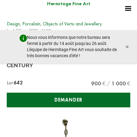
Hermitage Fine Art
Design, Porcelain, Objects of Vertu and Jewellery
lundi 27 juin 2022 - 14:00
Nous vous informons que notre bureau sera
lot précédent
lot suivant
fermé à partir du 14 août jusqu'au 26 août.
×
L'équipe de Hermitage Fine Art vous souhaite de
très bonnes vacances d'été !
MURANO SIX-LIGHT CEILING LIGHT, XX
CENTURY
Lot
642
900
1 000
DEMANDER