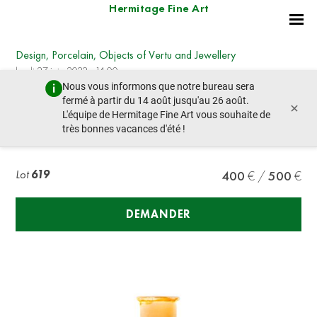
Hermitage Fine Art
Design, Porcelain, Objects of Vertu and Jewellery
lundi 27 juin 2022 - 14:00
Nous vous informons que notre bureau sera
lot précédent
lot suivant
fermé à partir du 14 août jusqu'au 26 août.
×
L'équipe de Hermitage Fine Art vous souhaite de
très bonnes vacances d'été !
EMILE GALLE (1846-1904)
Lot
619
400
500
DEMANDER