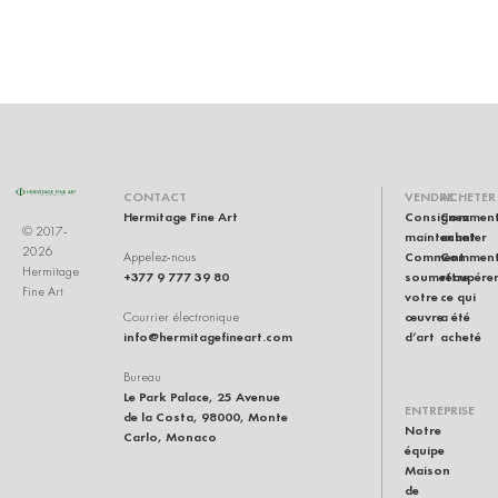
CONTACT
VENDRE
ACHETER
Hermitage Fine Art
Consignez
Commen
© 2017-
maintenant
acheter
2026
Comment
Commen
Appelez-nous
Hermitage
+377 9 777 39 80
soumettre
récupére
Fine Art
votre
ce qui
œuvre
a été
Courrier électronique
info@hermitagefineart.com
d’art
acheté
Bureau
Le Park Palace, 25 Avenue
ENTREPRISE
de la Costa, 98000, Monte
Notre
Carlo, Monaco
équipe
Maison
de