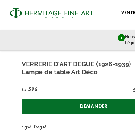
VENT
Nous 
Design, Porcelain, Objects of Vertu and Jewellery
L'équ
lundi 27 juin 2022 - 14:00
VERRERIE D’ART DEGUÉ (1926-1939)
Lampe de table Art Déco
Lot
596
DEMANDER
signé ’Degué’