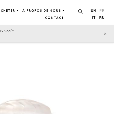
ACHETER
À PROPOS DE NOUS
EN
FR
CONTACT
IT
RU
u 26 août.
lot précédent
lot suivant
×