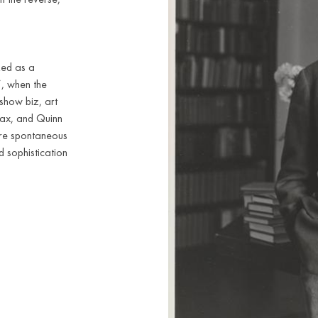
ked as a
”, when the
 show biz, art
lax, and Quinn
ture spontaneous
 sophistication