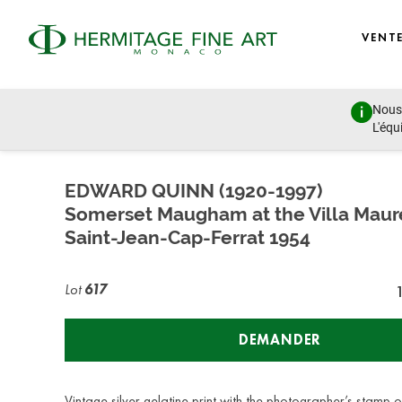
VENT
Nous 
Autographs, Manuscripts and Photographs
L'équ
vendredi 26 novembre 2021 - 11:00
EDWARD QUINN (1920-1997)
Somerset Maugham at the Villa Maur
Saint-Jean-Cap-Ferrat 1954
Lot
617
DEMANDER
Vintage silver gelatine print with the photographer’s stamp o