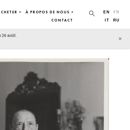
ACHETER
À PROPOS DE NOUS
EN
FR
CONTACT
IT
RU
u 26 août.
lot précédent
lot suivant
×