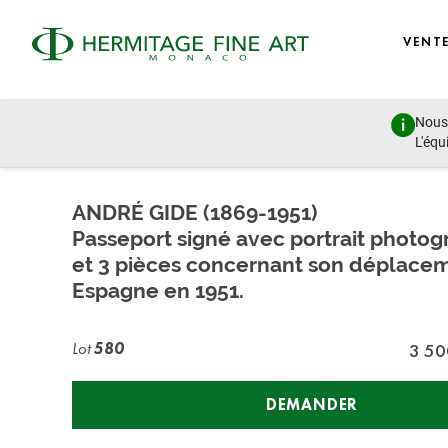
VENT
Nous 
Autographs, Manuscripts and Photographs
L'équ
vendredi 26 novembre 2021 - 11:00
ANDRÉ GIDE (1869-1951)
Passeport signé avec portrait photo
et 3 pièces concernant son déplace
Espagne en 1951.
Lot
580
3 50
DEMANDER