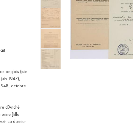
ait
s anglais (juin
juin 1947),
t 1948, octobre
dre d’André
rine [fille
oir ce dernier