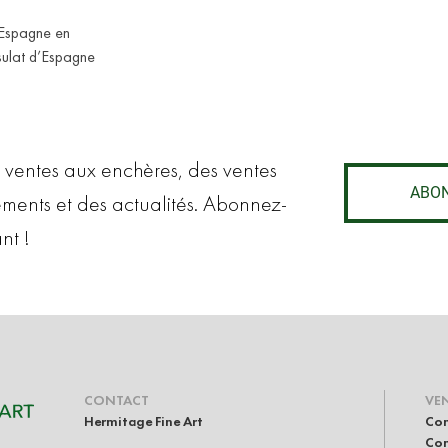
 Espagne en
sulat d’Espagne
 ventes aux enchères, des ventes
ABO
ements et des actualités. Abonnez-
nt !
CONTACT
VE
Hermitage Fine Art
Con
Com