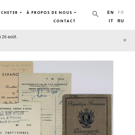
ACHETER
À PROPOS DE NOUS
EN
FR
CONTACT
IT
RU
u 26 août.
lot précédent
lot suivant
×