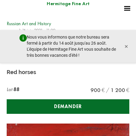
Hermitage Fine Art
Russian Art and History
mercredi 16 juin 2021 - 11:00
Nous vous informons que notre bureau sera
lot précédent
lot suivant
fermé à partir du 14 août jusqu'au 26 août.
×
L'équipe de Hermitage Fine Art vous souhaite de
très bonnes vacances d'été !
ANATOLY SLEPISHEV (1932-2016)
Red horses
Lot
88
900
1 200
DEMANDER