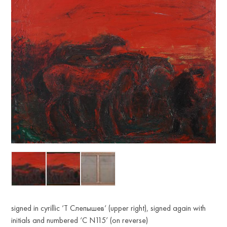
signed in cyrillic ‘Т Слепышев‘ (upper right), signed again with
initials and numbered ‘С N115’ (on reverse)