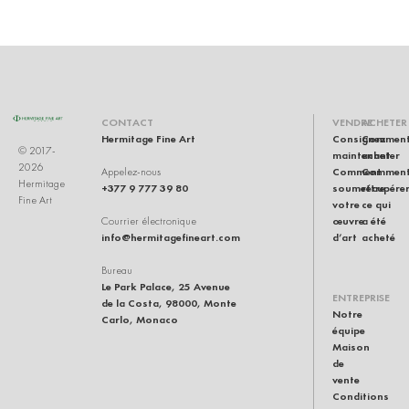
CONTACT
VENDRE
ACHETER
Hermitage Fine Art
Consignez
Commen
© 2017-
maintenant
acheter
2026
Comment
Commen
Appelez-nous
Hermitage
+377 9 777 39 80
soumettre
récupére
Fine Art
votre
ce qui
œuvre
a été
Courrier électronique
info@hermitagefineart.com
d’art
acheté
Bureau
Le Park Palace, 25 Avenue
ENTREPRISE
de la Costa, 98000, Monte
Notre
Carlo, Monaco
équipe
Maison
de
vente
Conditions