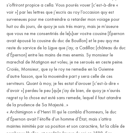
s’offriront propice a cella. Vous pourés vouer [c’est-à-dire «
voir »] par les lettres que j’escris au roy l’occasion quy est
surveneues pour me contreindre a retarder mon voiage pour
huit ou dis jours, de quoy je suis trés marry, mais je m’aseure
que vous ne me consentiriés de le[s]ser vostre cousine [Épernon
avait épousé la cousine du duc de Bouillon] et le peu quy me
reste du sarvice de la Ligue que j’ay, a Cadillac [château du duc
d’Épernon] entre les mains de mes enemis. Sy monsieur le
marechal de Matignon eut voleu, je ne seroués en ceste peine.
Croiés, Monsieur, que sy le roy ne remedie en la Guienne
S
d’autre fasson, que la moueindre part y sera celle de ces
serviteurs. Quant à moy, je fes estat d’avouer [c’est-à-dire «
d’avoir »] perdeu le peu [qu]e j’ay de bien, de quoy je n’aurés
regret sy la chose eut esté sans remede, lequel il faut atandre
de la prudence de Sa Majesté...»
« Archimignon » d’Henri III qui le combla d’honneurs, le duc
d’Épernon avait l’étoffe d’un homme d’État, mais s’attira
maintes inimitiés par sa position et son caractère, fut la cible de