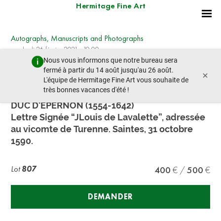
Hermitage Fine Art
Autographs, Manuscripts and Photographs
vendredi 26 février 2021 - 10:00
Nous vous informons que notre bureau sera
lot précédent
lot suivant
fermé à partir du 14 août jusqu'au 26 août.
×
L'équipe de Hermitage Fine Art vous souhaite de
très bonnes vacances d'été !
JEAN-LOUIS DE NOGARET DE LA VALETTE,
DUC D'ÉPERNON (1554-1642)
Lettre Signée “JLouis de Lavalette”, adressée
au vicomte de Turenne. Saintes, 31 octobre
1590.
Lot
807
400
500
DEMANDER