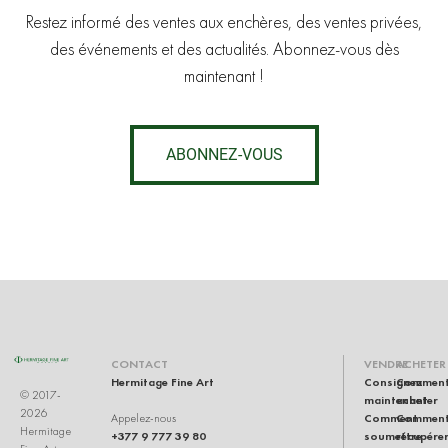
Restez informé des ventes aux enchères, des ventes privées,
des événements et des actualités. Abonnez-vous dès
maintenant !
ABONNEZ-VOUS
RU
CONTACT
VENDRE
ACHETER
Hermitage Fine Art
Consignez
Commen
© 2017-
maintenant
acheter
2026
Comment
Commen
Appelez-nous
Hermitage
+377 9 777 39 80
soumettre
récupére