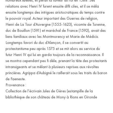
nombreux libelles, et perdit la faveur du roi en 1588. Ses
IT
relations avec Henri IV furent ensuite diffi ciles, et il se mêla
ensuite longtemps des intrigues aristocratiques du temps contre
le pouvoir royal. Acteur important des Guerres de religion,
Henri de La Tour d’Auvergne (1555-1623), vicomte de Turenne,
duc de Bouillon (1591) et maréchal de France (1592), avait des
liens familiaux avec les Montmorency et Marie de Médicis.
Longtemps favori du duc d’Alençon, il se convertit au
protestantisme peu après 1575 et se mit alors au service du
futur Henri IV qui lui en garda toujours de la reconnaissance. Il
se montra cependant peu fi dèle, prenant la tête des protestants
intransigeants et se mêlant à plusieurs reprises aux révoltes
princières. Agrippa d’Aubigné le raillerait sous les traits du baron
de Faeneste.
Provenance :
Collection de l’écrivain Jules de Gères (estampille de la
bibliothèque de son château de Mony à Rions en Gironde