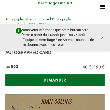
Hermitage Fine Art
Autographs, Manuscripts and Photographs
mercredi 8 juillet 2020 - 17:00
Nous vous informons que notre bureau sera
lot précédent
lot suivant
fermé à partir du 14 août jusqu'au 26 août.
×
L'équipe de Hermitage Fine Art vous souhaite de
très bonnes vacances d'été !
JOAN COLLINS (BORN 1933),
AUTOGRAPHED CARD
Lot
862
40
50
DEMANDER