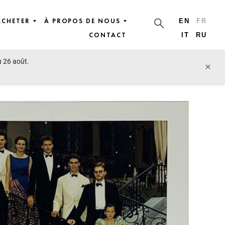
ACHETER
À PROPOS DE NOUS
EN
FR
CONTACT
IT
RU
u 26 août.
lot précédent
lot suivant
×