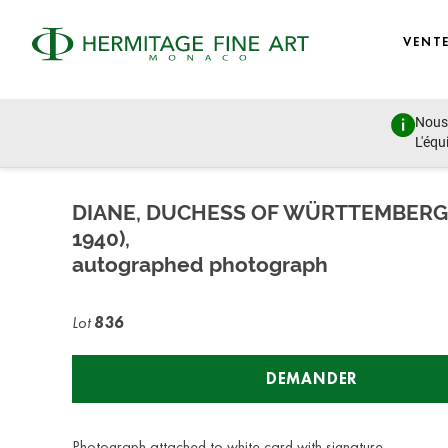
VENT
Nous 
Autographs, Manuscripts and Photographs
L'équ
mercredi 8 juillet 2020 - 17:00
DIANE, DUCHESS OF WÜRTTEMBERG
1940),
autographed photograph
Lot
836
DEMANDER
Photograph attached to white card with signature