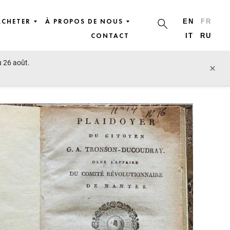
ACHETER
À PROPOS DE NOUS
EN
FR
CONTACT
IT
RU
u 26 août.
lot précédent
lot suivant
×