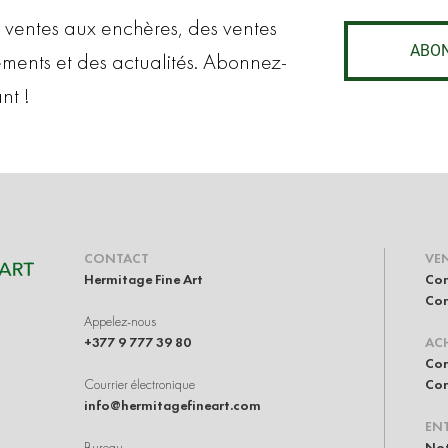
 ventes aux enchères, des ventes
ABO
ements et des actualités. Abonnez-
nt !
CONTACT
VE
Hermitage Fine Art
Con
Com
Appelez-nous
+377 9 777 39 80
AC
Com
Courrier électronique
Com
info@hermitagefineart.com
ENT
Bureau
Not