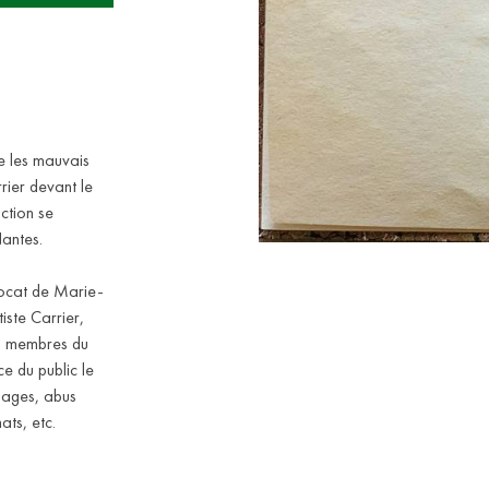
e les mauvais
rier devant le
uction se
Nantes.
ocat de Marie-
iste Carrier,
des membres du
e du public le
dages, abus
ats, etc.