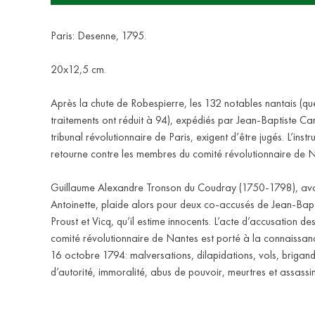
Paris: Desenne, 1795.
20х12,5 cm.
Après la chute de Robespierre, les 132 notables nantais (qu
traitements ont réduit à 94), expédiés par Jean-Baptiste Car
tribunal révolutionnaire de Paris, exigent d’être jugés. L’instr
retourne contre les membres du comité révolutionnaire de 
Guillaume Alexandre Tronson du Coudray (1750-1798), av
Antoinette, plaide alors pour deux co-accusés de Jean-Bapt
Proust et Vicq, qu’il estime innocents. L’acte d’accusation 
comité révolutionnaire de Nantes est porté à la connaissanc
16 octobre 1794: malversations, dilapidations, vols, brigan
d’autorité, immoralité, abus de pouvoir, meurtres et assassin