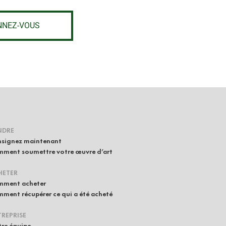
NNEZ-VOUS
NDRE
signez maintenant
ment soumettre votre œuvre d’art
HETER
ment acheter
ment récupérer ce qui a été acheté
REPRISE
re équipe