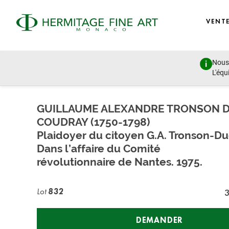
VENT
Nous 
Autographs, Manuscripts and Photographs
L'équ
mercredi 8 juillet 2020 - 17:00
GUILLAUME ALEXANDRE TRONSON 
COUDRAY (1750-1798)
Plaidoyer du citoyen G.A. Tronson-D
Dans l’affaire du Comité
révolutionnaire de Nantes. 1975.
Lot
832
DEMANDER