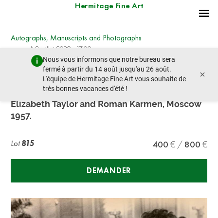
Hermitage Fine Art
Autographs, Manuscripts and Photographs
mercredi 8 juillet 2020 - 17:00
Nous vous informons que notre bureau sera
lot précédent
lot suivant
fermé à partir du 14 août jusqu'au 26 août.
×
L'équipe de Hermitage Fine Art vous souhaite de
très bonnes vacances d'été !
JACOB HALIP (1908-1980)
Elizabeth Taylor and Roman Karmen, Moscow
1957.
Lot
815
400
800
DEMANDER