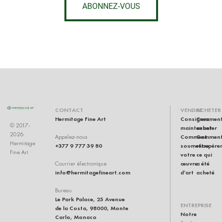
ABONNEZ-VOUS
CONTACT
VENDRE
ACHETER
Hermitage Fine Art
Consignez
Commen
© 2017-
maintenant
acheter
2026
Comment
Commen
Appelez-nous
Hermitage
+377 9 777 39 80
soumettre
récupére
Fine Art
votre
ce qui
œuvre
a été
Courrier électronique
info@hermitagefineart.com
d’art
acheté
Bureau
Le Park Palace, 25 Avenue
ENTREPRISE
de la Costa, 98000, Monte
Notre
Carlo, Monaco