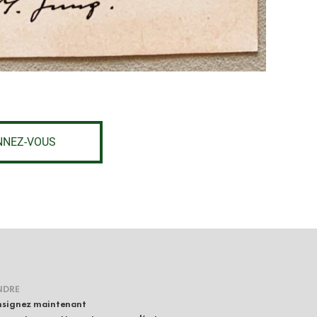
NNEZ-VOUS
NDRE
signez maintenant