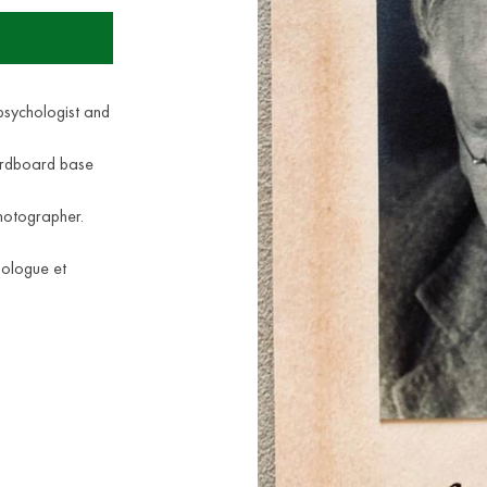
 psychologist and
ardboard base
photographer.
hologue et