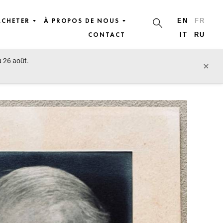
ACHETER
À PROPOS DE NOUS
EN
FR
CONTACT
IT
RU
u 26 août.
lot précédent
lot suivant
×