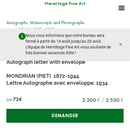
Hermitage Fine Art
Autographs, Manuscripts and Photographs
mercredi 8 juillet 2020 - 17:00
Nous vous informons que notre bureau sera
lot précédent
lot suivant
fermé à partir du 14 août jusqu'au 26 août.
×
L'équipe de Hermitage Fine Art vous souhaite de
très bonnes vacances d'été !
MONDRIAN (PIET). 1872-1944.
Autograph letter with envelope
MONDRIAN (PIET). 1872-1944.
Lettre Autographe avec enveloppe, 1934.
Lot
724
2 200
2 500
DEMANDER