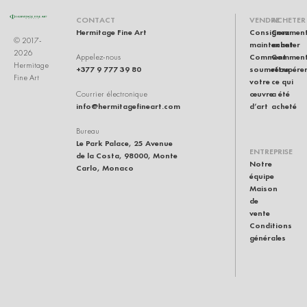
CONTACT
VENDRE
ACHETER
Hermitage Fine Art
Consignez
Commen
© 2017-
maintenant
acheter
2026
Comment
Commen
Appelez-nous
Hermitage
+377 9 777 39 80
soumettre
récupére
Fine Art
votre
ce qui
œuvre
a été
Courrier électronique
info@hermitagefineart.com
d’art
acheté
Bureau
Le Park Palace, 25 Avenue
ENTREPRISE
de la Costa, 98000, Monte
Notre
Carlo, Monaco
équipe
Maison
de
vente
Conditions
générales