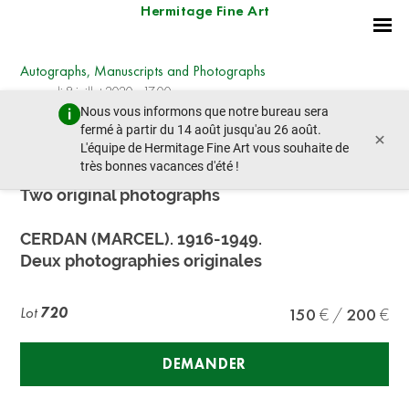
Hermitage Fine Art
Autographs, Manuscripts and Photographs
mercredi 8 juillet 2020 - 17:00
Nous vous informons que notre bureau sera
lot précédent
lot suivant
fermé à partir du 14 août jusqu'au 26 août.
×
L'équipe de Hermitage Fine Art vous souhaite de
très bonnes vacances d'été !
CERDAN (MARCEL). 1916-1949.
Two original photographs
CERDAN (MARCEL). 1916-1949.
Deux photographies originales
Lot
720
150
200
DEMANDER