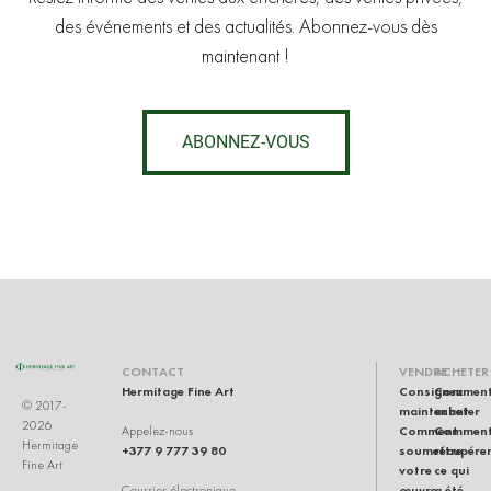
des événements et des actualités. Abonnez-vous dès
maintenant !
ABONNEZ-VOUS
CONTACT
VENDRE
ACHETER
Hermitage Fine Art
Consignez
Commen
© 2017-
maintenant
acheter
2026
Comment
Commen
Appelez-nous
Hermitage
+377 9 777 39 80
soumettre
récupére
Fine Art
votre
ce qui
œuvre
a été
Courrier électronique