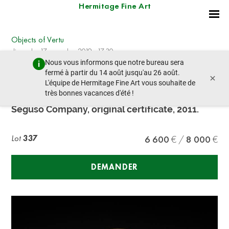
Hermitage Fine Art
Objects of Vertu
dimanche 17 novembre 2019 - 17:30
Nous vous informons que notre bureau sera
lot précédent
lot suivant
fermé à partir du 14 août jusqu'au 26 août.
×
L'équipe de Hermitage Fine Art vous souhaite de
très bonnes vacances d'été !
Handmade Murano (Venice) crystal vase By
Seguso Company, original certificate, 2011.
Lot
337
6 600
8 000
DEMANDER