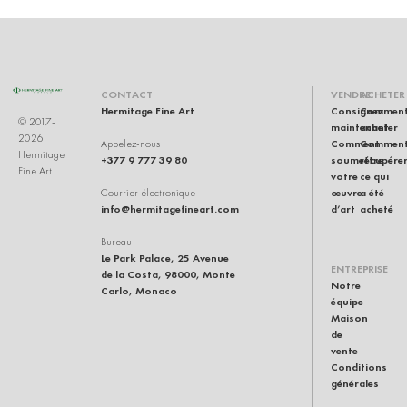
U
CONTACT
VENDRE
ACHETER
Hermitage Fine Art
Consignez
Commen
© 2017-
maintenant
acheter
2026
Comment
Commen
Appelez-nous
Hermitage
+377 9 777 39 80
soumettre
récupére
Fine Art
votre
ce qui
œuvre
a été
Courrier électronique
info@hermitagefineart.com
d’art
acheté
Bureau
Le Park Palace, 25 Avenue
ENTREPRISE
de la Costa, 98000, Monte
Notre
Carlo, Monaco
équipe
Maison
de
vente
Conditions
générales