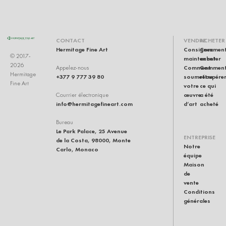
CONTACT
VENDRE
ACHETER
Hermitage Fine Art
Consignez
Commen
© 2017-
maintenant
acheter
2026
Comment
Commen
Appelez-nous
Hermitage
+377 9 777 39 80
soumettre
récupére
Fine Art
votre
ce qui
œuvre
a été
Courrier électronique
info@hermitagefineart.com
d’art
acheté
Bureau
Le Park Palace, 25 Avenue
ENTREPRISE
de la Costa, 98000, Monte
Notre
Carlo, Monaco
équipe
Maison
de
vente
Conditions
générales