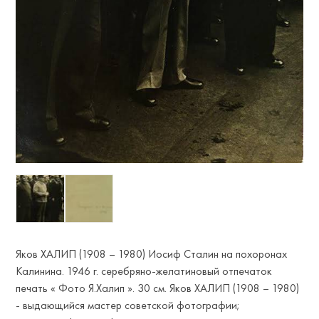
Яков ХАЛИП (1908 – 1980) Иосиф Сталин на похоронах
Калинина. 1946 г. серебряно-желатиновый отпечаток
печать « Фото Я.Халип ». 30 см. Яков ХАЛИП (1908 – 1980)
- выдающийся мастер советской фотографии;