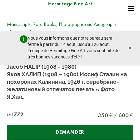
Hermitage Fine Art
Manuscripts, Rare Books, Photographs and Autographs
of Famous People
Nous vous informons que notre bureau sera
samedi 30 juin 2018 - 11:00
fermé à partir du 14 août jusqu'au 26 août.
×
lot précédent
lot suivant
L'équipe de Hermitage Fine Art vous souhaite de
très bonnes vacances d'été !
Jacob HALIP (1908 - 1980)
Яков ХАЛИП (1908 – 1980) Иосиф Сталин на
похоронах Калинина. 1946 г. серебряно-
желатиновый отпечаток печать « Фото
Я.Хал...
Lot
772
350
600
DEMANDER