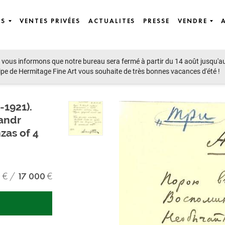
ES
VENTES PRIVÉES
ACTUALITES
PRESSE
VENDRE
vous informons que notre bureau sera fermé à partir du 14 août jusqu'a
 Famous People
ipe de Hermitage Fine Art vous souhaite de très bonnes vacances d'été !
1921).
andr
nzas of 4
0
17 000