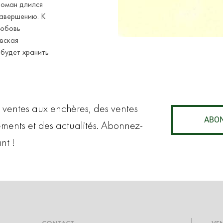
роман длился
завершению. К
Любовь
овская
 будет хранить
 ventes aux enchères, des ventes
ABO
ements et des actualités. Abonnez-
nt !