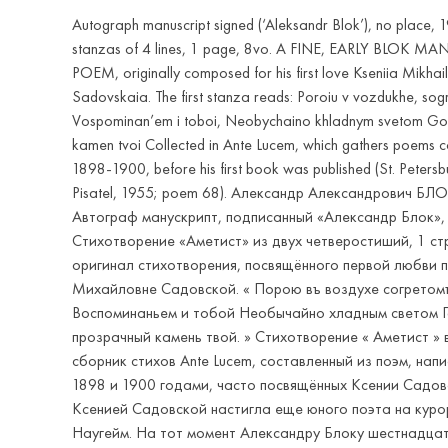
Autograph manuscript signed (‘Aleksandr Blok’), no place, 19
stanzas of 4 lines, 1 page, 8vo. A FINE, EARLY BLOK M
POEM, originally composed for his first love Kseniia Mikha
Sadovskaia. The first stanza reads: Poroiu v vozdukhe, so
Vospominan’em i toboi, Neobychaino khladnym svetom Gor
kamen tvoi Collected in Ante Lucem, which gathers poems 
1898-1900, before his first book was published (St. Petersbu
Pisatel, 1955; poem 68). Александр Александрович БЛО
Автограф манускрипт, подписанный «Александр Блок»,
Стихотворение «Аметист» из двух четверостиший, 1 ст
оригинал стихотворения, посвящённого первой любви 
Михайловне Садовской. « Порою въ воздухе согретом
Воспоминаньем и тобой Необычайно хладным светом 
прозрачный камень твой. » Стихотворение « Аметист »
сборник стихов Ante Lucem, составленный из поэм, нап
1898 и 1900 годами, часто посвящённых Ксении Садовс
Ксенией Садовской настигла еще юного поэта на куро
Наугейм. На тот момент Александру Блоку шестнадцат