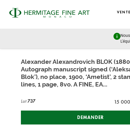
VENT
Nous 
Manuscripts, Rare Books, Photographs and Autographs of
L'équ
samedi 30 juin 2018 - 11:00
Alexander Alexandrovich BLOK (1880-
Autograph manuscript signed (‘Aleks
Blok’), no place, 1900, ‘Ametist’, 2 sta
lines, 1 page, 8vo. A FINE, EA...
Lot
737
15 00
DEMANDER