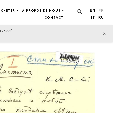
ACHETER
À PROPOS DE NOUS
EN
FR
CONTACT
IT
RU
u 26 août.
lot précédent
lot suivant
×