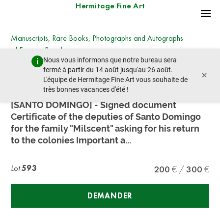
Hermitage Fine Art
Manuscripts, Rare Books, Photographs and Autographs
of Famous People
Nous vous informons que notre bureau sera
samedi 30 juin 2018 - 11:00
fermé à partir du 14 août jusqu'au 26 août.
×
lot précédent
lot suivant
L'équipe de Hermitage Fine Art vous souhaite de
très bonnes vacances d'été !
[SANTO DOMINGO] - Signed document
Certificate of the deputies of Santo Domingo
for the family "Milscent" asking for his return
to the colonies Important a...
Lot
593
200
300
DEMANDER