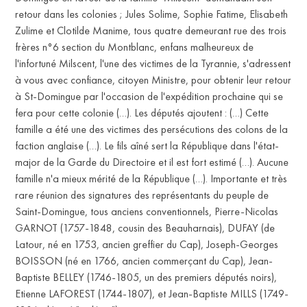
retour dans les colonies ; Jules Solime, Sophie Fatime, Elisabeth
Zulime et Clotilde Manime, tous quatre demeurant rue des trois
frères n°6 section du Montblanc, enfans malheureux de
l'infortuné Milscent, l'une des victimes de la Tyrannie, s'adressent
à vous avec confiance, citoyen Ministre, pour obtenir leur retour
à St-Domingue par l'occasion de l'expédition prochaine qui se
fera pour cette colonie (…). Les députés ajoutent : (…) Cette
famille a été une des victimes des persécutions des colons de la
faction anglaise (…). Le fils aîné sert la République dans l'état-
IT
major de la Garde du Directoire et il est fort estimé (…). Aucune
famille n'a mieux mérité de la République (…). Importante et très
rare réunion des signatures des représentants du peuple de
Saint-Domingue, tous anciens conventionnels, Pierre-Nicolas
GARNOT (1757-1848, cousin des Beauharnais), DUFAY (de
Latour, né en 1753, ancien greffier du Cap), Joseph-Georges
BOISSON (né en 1766, ancien commerçant du Cap), Jean-
Baptiste BELLEY (1746-1805, un des premiers députés noirs),
Etienne LAFOREST (1744-1807), et Jean-Baptiste MILLS (1749-