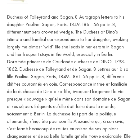
Duchess of Talleyrand and Sagan. 8 Autograph letters to his
daughter Pauline. Sagan, Paris, 1849-1861. 56 pp. in-8,
different numbers crowned wedge. The Duchess of Dino's
intimate and familial correspondence to her daughter, evoking
largely the almost "wild" life she leads in her estate in Sagan
FR
and her frequent stays in the world, especially in Berlin.
Dorothée princesse de Courlande duchesse de DINO. 1793-
1862. Duchesse de Talleyrand et de Sagan. 8 Lettres aut. à sa
fille Pauline. Sagan, Paris, 1849-1861. 56 pp. in-8, différents
chiffres couronnés en coin. Correspondance intime et familiale
de la duchesse de Dino à sa fille, évoquant largement la vie
presque « sauvage » qu’elle mène dans son domaine de Sagan
et ses séjours fréquents qu’elle doit faire dans le monde,
notamment à Berlin. La duchesse fait part de la politique
allemande, s’inquiète pour son fils Alexandre qui, à son avis,
s’est fermé beaucoup de routes en raison de ses opinions
changeantes et de sa belle famille qu’elle trouve exécrable. Elle