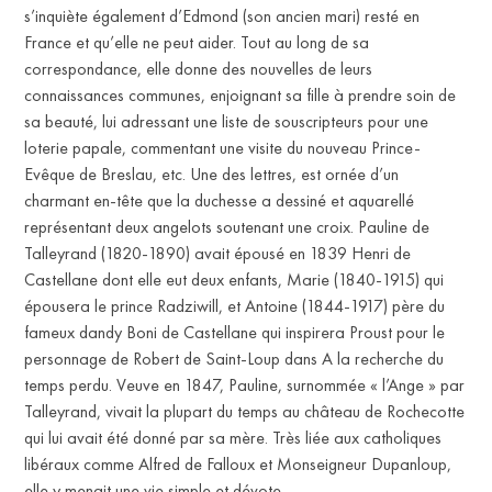
s’inquiète également d’Edmond (son ancien mari) resté en
France et qu’elle ne peut aider. Tout au long de sa
correspondance, elle donne des nouvelles de leurs
connaissances communes, enjoignant sa fille à prendre soin de
sa beauté, lui adressant une liste de souscripteurs pour une
loterie papale, commentant une visite du nouveau Prince-
Evêque de Breslau, etc. Une des lettres, est ornée d’un
charmant en-tête que la duchesse a dessiné et aquarellé
représentant deux angelots soutenant une croix. Pauline de
IT
Talleyrand (1820-1890) avait épousé en 1839 Henri de
Castellane dont elle eut deux enfants, Marie (1840-1915) qui
épousera le prince Radziwill, et Antoine (1844-1917) père du
fameux dandy Boni de Castellane qui inspirera Proust pour le
personnage de Robert de Saint-Loup dans A la recherche du
temps perdu. Veuve en 1847, Pauline, surnommée « l’Ange » par
Talleyrand, vivait la plupart du temps au château de Rochecotte
qui lui avait été donné par sa mère. Très liée aux catholiques
libéraux comme Alfred de Falloux et Monseigneur Dupanloup,
elle y menait une vie simple et dévote.