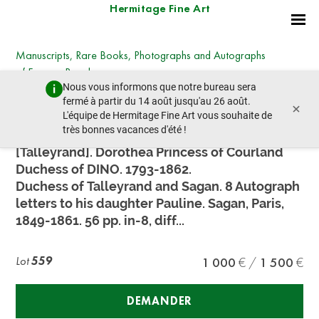
Hermitage Fine Art
Manuscripts, Rare Books, Photographs and Autographs
of Famous People
Nous vous informons que notre bureau sera
samedi 30 juin 2018 - 11:00
fermé à partir du 14 août jusqu'au 26 août.
×
lot précédent
lot suivant
L'équipe de Hermitage Fine Art vous souhaite de
très bonnes vacances d'été !
[Talleyrand]. Dorothea Princess of Courland
Duchess of DINO. 1793-1862.
Duchess of Talleyrand and Sagan. 8 Autograph
letters to his daughter Pauline. Sagan, Paris,
1849-1861. 56 pp. in-8, diff...
Lot
559
1 000
1 500
DEMANDER