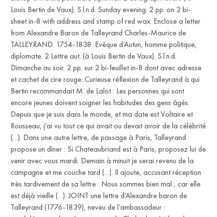
Louis Bertin de Vaux). S.l.n.d. Sunday evening. 2 pp. on 2 bi-
sheet in-8 with address and stamp of red wax. Enclose a letter
from Alexandre Baron de Talleyrand Charles-Maurice de
TALLEYRAND. 1754-1838. Evêque d’Autun, homme politique,
diplomate. 2 Lettre aut. (à Louis Bertin de Vaux). S.l.n.d.
Dimanche au soir. 2 pp. sur 2 bi-feuillet in-8 dont avec adresse
et cachet de cire rouge. Curieuse réflexion de Talleyrand à qui
Bertin recommandait M. de Lalot : Les personnes qui sont
encore jeunes doivent soigner les habitudes des gens âgés.
Depuis que je suis dans le monde, et ma date est Voltaire et
Rousseau, j’ai vu tout ce qui avait ou devait avoir de la célébrité
(…). Dans une autre lettre, de passage à Paris, Talleyrand
propose un dîner : Si Chateaubriand est à Paris, proposez lui de
venir avec vous mardi. Demain à minuit je serai revenu de la
campagne et me couche tard (…). Il ajoute, accusant réception
très tardivement de sa lettre : Nous sommes bien mal ; car elle
est déjà vieille (…). JOINT une lettre d’Alexandre baron de
Talleyrand (1776-1839), neveu de l’ambassadeur :