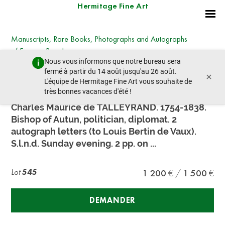
Hermitage Fine Art
Manuscripts, Rare Books, Photographs and Autographs
of Famous People
Nous vous informons que notre bureau sera
samedi 30 juin 2018 - 11:00
fermé à partir du 14 août jusqu'au 26 août.
×
lot précédent
lot suivant
L'équipe de Hermitage Fine Art vous souhaite de
très bonnes vacances d'été !
Charles Maurice de TALLEYRAND. 1754-1838.
Bishop of Autun, politician, diplomat. 2
autograph letters (to Louis Bertin de Vaux).
S.l.n.d. Sunday evening. 2 pp. on ...
Lot
545
1 200
1 500
DEMANDER