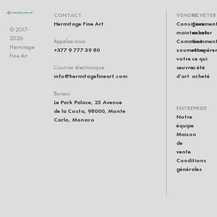
CONTACT
VENDRE
ACHETER
Hermitage Fine Art
Consignez
Commen
© 2017-
maintenant
acheter
2026
Comment
Commen
Appelez-nous
Hermitage
+377 9 777 39 80
soumettre
récupére
Fine Art
votre
ce qui
œuvre
a été
Courrier électronique
info@hermitagefineart.com
d’art
acheté
Bureau
Le Park Palace, 25 Avenue
ENTREPRISE
de la Costa, 98000, Monte
Notre
Carlo, Monaco
équipe
Maison
de
vente
Conditions
générales