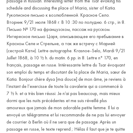
passage in Russian. Interesting letter from the Tsar evoking his
schedule and discussing the place of Maria, sister of Katia.
Рукописное письмо к возлюбленной. Красное Село.
Вторник 9/21 июля 1868 г. В 10 :30 по полудню. 6 стр., in 8.
Письмо № 170 на французском, пассаж на русском.
Интересное письмо Царя, описывающее его пребывание в
Красном Селе и Стрельне, а так же встречу с Марией
(сестрой Кати). Lettre autographe. Krasnoe-Selo, Mardi 9/21
Juillet 1868, à 10 ½ h. du matin. 6 pp. in 8. Lettre n° 170, en
français, passage en russe. Intéressante lettre du Tsar évoquant
FR
son emploi du temps et discutant de la place de Maria, sœur de
Katia. Bonjour chère dysa [ma douce] de mon âme, je reviens à
l’instant de l’exercisse de toute la cavalerie qui a commencé à
7 ½ h. et a très bien réussi. Je n’ai pas beaucoup, mais mieux
dormi que les nuits précédentes et me suis réveillé plus
amoureux que jamais de mon adorable petite femme. Il lui a
envoyé un télégramme et lui recommande de ne pas lui envoyer
de courrier à Berlin où il ne sera que de passage. Après un
passage en russe, le texte reprend ; Hélas il faut que je te quitte