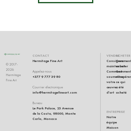
RU
CONTACT
VENDRE
ACHETER
Hermitage Fine Art
Consignez
Commen
© 2017-
maintenant
acheter
2026
Comment
Commen
Appelez-nous
Hermitage
+377 9 777 39 80
soumettre
récupére
Fine Art
votre
ce qui
œuvre
a été
Courrier électronique
info@hermitagefineart.com
d’art
acheté
Bureau
Le Park Palace, 25 Avenue
ENTREPRISE
de la Costa, 98000, Monte
Notre
Carlo, Monaco
équipe
Maison