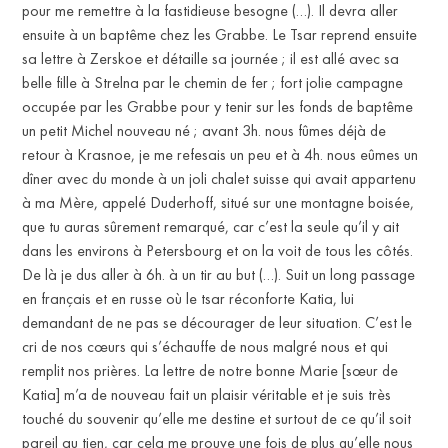
pour me remettre à la fastidieuse besogne (…). Il devra aller
ensuite à un baptême chez les Grabbe. Le Tsar reprend ensuite
sa lettre à Zerskoe et détaille sa journée ; il est allé avec sa
belle fille à Strelna par le chemin de fer ; fort jolie campagne
occupée par les Grabbe pour y tenir sur les fonds de baptême
un petit Michel nouveau né ; avant 3h. nous fûmes déjà de
retour à Krasnoe, je me refesais un peu et à 4h. nous eûmes un
dîner avec du monde à un joli chalet suisse qui avait appartenu
à ma Mère, appelé Duderhoff, situé sur une montagne boisée,
que tu auras sûrement remarqué, car c’est la seule qu’il y ait
dans les environs à Petersbourg et on la voit de tous les côtés.
De là je dus aller à 6h. à un tir au but (…). Suit un long passage
en français et en russe où le tsar réconforte Katia, lui
demandant de ne pas se décourager de leur situation. C’est le
cri de nos cœurs qui s’échauffe de nous malgré nous et qui
IT
remplit nos prières. La lettre de notre bonne Marie [sœur de
Katia] m’a de nouveau fait un plaisir véritable et je suis très
touché du souvenir qu’elle me destine et surtout de ce qu’il soit
pareil au tien, car cela me prouve une fois de plus qu’elle nous