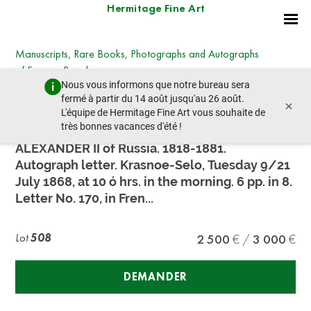
Hermitage Fine Art
Manuscripts, Rare Books, Photographs and Autographs
of Famous People
Nous vous informons que notre bureau sera
samedi 30 juin 2018 - 11:00
fermé à partir du 14 août jusqu'au 26 août.
×
lot précédent
lot suivant
L'équipe de Hermitage Fine Art vous souhaite de
très bonnes vacances d'été !
ALEXANDER II of Russia. 1818-1881.
Autograph letter. Krasnoe-Selo, Tuesday 9/21
July 1868, at 10 ó hrs. in the morning. 6 pp. in 8.
Letter No. 170, in Fren...
Lot
508
2 500
3 000
DEMANDER