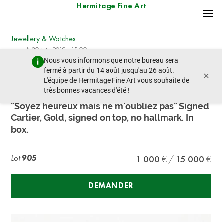
Hermitage Fine Art
Jewellery & Watches
samedi 30 juin 2018 - 15:00
Nous vous informons que notre bureau sera
lot précédent
lot suivant
fermé à partir du 14 août jusqu'au 26 août.
×
L'équipe de Hermitage Fine Art vous souhaite de
très bonnes vacances d'été !
Cartier. Pendant
"Soyez heureux mais ne m'oubliez pas" Signed
Cartier, Gold, signed on top, no hallmark. In
box.
Lot
905
1 000
15 000
DEMANDER