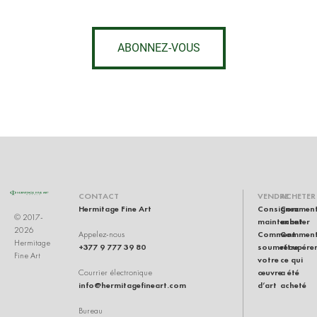
ABONNEZ-VOUS
CONTACT
VENDRE
ACHETER
Hermitage Fine Art
Consignez
Commen
© 2017-
maintenant
acheter
2026
Comment
Commen
Appelez-nous
Hermitage
+377 9 777 39 80
soumettre
récupére
Fine Art
votre
ce qui
œuvre
a été
Courrier électronique
info@hermitagefineart.com
d’art
acheté
Bureau