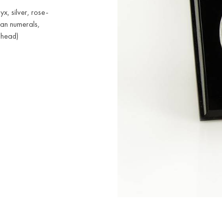
x, silver, rose-
man numerals,
s head)