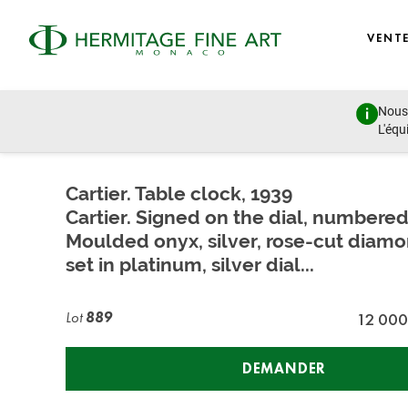
VENT
Nous 
Jewellery & Watches
L'équ
samedi 30 juin 2018 - 15:00
Cartier. Table clock, 1939
Cartier. Signed on the dial, numbered
Moulded onyx, silver, rose-cut diam
set in platinum, silver dial...
Lot
889
12 000
DEMANDER