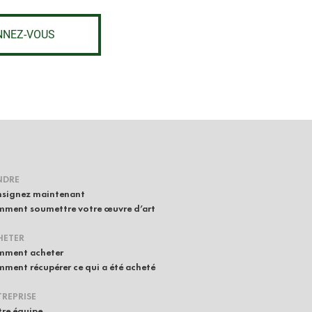
NNEZ-VOUS
NDRE
signez maintenant
ment soumettre votre œuvre d’art
HETER
ment acheter
ment récupérer ce qui a été acheté
REPRISE
re équipe