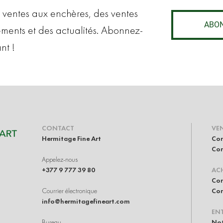
 ventes aux enchères, des ventes
ABO
ements et des actualités. Abonnez-
nt !
CONTACT
VE
Hermitage Fine Art
Con
Com
Appelez-nous
+377 9 777 39 80
AC
Com
Courrier électronique
Com
info@hermitagefineart.com
ENT
Bureau
Not