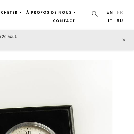
ACHETER
À PROPOS DE NOUS
EN
FR
CONTACT
IT
RU
u 26 août.
lot précédent
lot suivant
×