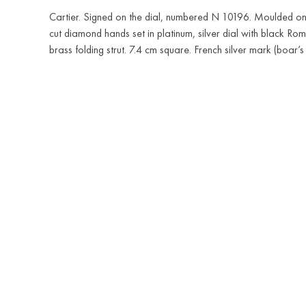
Cartier. Signed on the dial, numbered N 10196. Moulded ony
cut diamond hands set in platinum, silver dial with black Ro
brass folding strut. 7.4 cm square. French silver mark (boar’