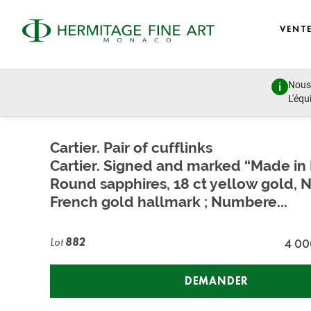
VENT
Nous 
Jewellery & Watches
L'équ
samedi 30 juin 2018 - 15:00
Cartier. Pair of cufflinks
Cartier. Signed and marked “Made in 
Round sapphires, 18 ct yellow gold, 
French gold hallmark ; Numbere...
Lot
882
4 00
DEMANDER