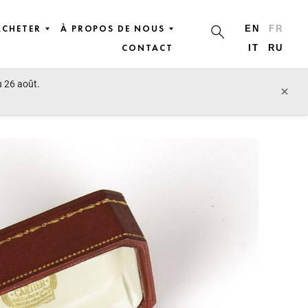
ACHETER
À PROPOS DE NOUS
EN
FR
CONTACT
IT
RU
u 26 août.
lot précédent
lot suivant
×