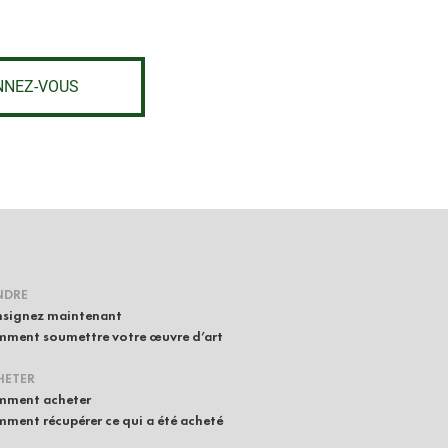
NNEZ-VOUS
NDRE
signez maintenant
ment soumettre votre œuvre d’art
HETER
ment acheter
ment récupérer ce qui a été acheté