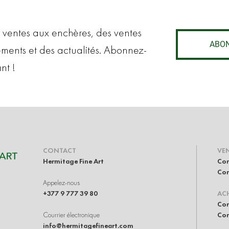
 ventes aux enchères, des ventes
ABO
ements et des actualités. Abonnez-
nt !
CONTACT
VE
Hermitage Fine Art
Con
Com
Appelez-nous
+377 9 777 39 80
AC
Com
Courrier électronique
Com
info@hermitagefineart.com