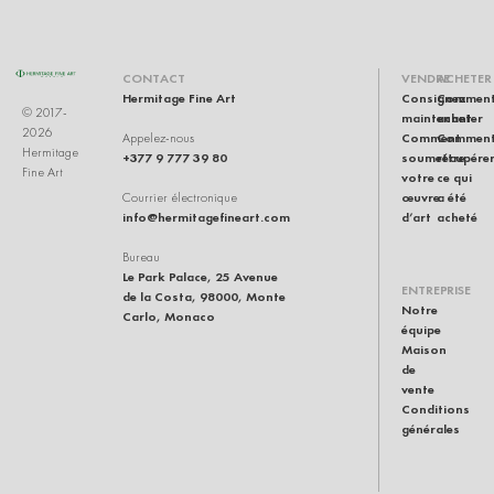
CONTACT
VENDRE
ACHETER
Hermitage Fine Art
Consignez
Commen
© 2017-
maintenant
acheter
2026
Comment
Commen
Appelez-nous
Hermitage
+377 9 777 39 80
soumettre
récupére
Fine Art
votre
ce qui
œuvre
a été
Courrier électronique
info@hermitagefineart.com
d’art
acheté
Bureau
Le Park Palace, 25 Avenue
ENTREPRISE
de la Costa, 98000, Monte
Notre
Carlo, Monaco
équipe
Maison
de
vente
Conditions
générales