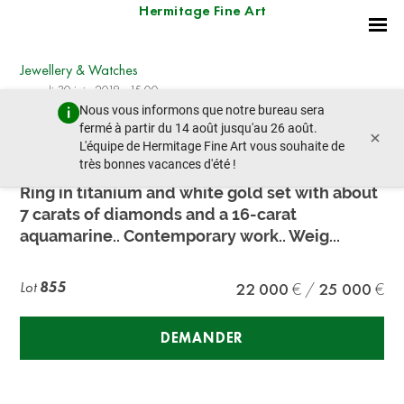
Hermitage Fine Art
Jewellery & Watches
samedi 30 juin 2018 - 15:00
Nous vous informons que notre bureau sera
lot précédent
lot suivant
fermé à partir du 14 août jusqu'au 26 août.
×
L'équipe de Hermitage Fine Art vous souhaite de
très bonnes vacances d'été !
Titanium and aquamarine ring
Ring in titanium and white gold set with about
7 carats of diamonds and a 16-carat
aquamarine.. Contemporary work.. Weig...
Lot
855
22 000
25 000
DEMANDER