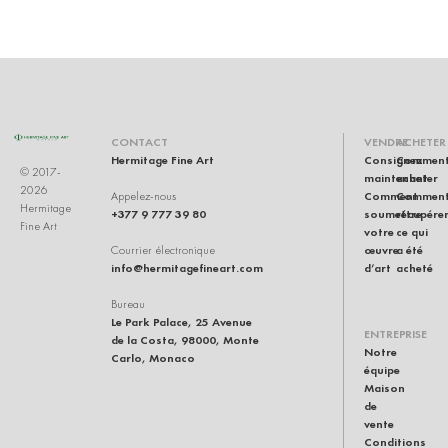
CONTACT
VENDRE
ACHETER
Hermitage Fine Art
Consignez
Commen
© 2017-
maintenant
acheter
2026
Comment
Commen
Appelez-nous
Hermitage
+377 9 777 39 80
soumettre
récupére
Fine Art
votre
ce qui
œuvre
a été
Courrier électronique
info@hermitagefineart.com
d’art
acheté
Bureau
Le Park Palace, 25 Avenue
ENTREPRISE
de la Costa, 98000, Monte
Notre
Carlo, Monaco
équipe
Maison
de
vente
Conditions