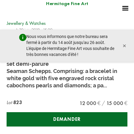
Hermitage Fine Art
Jewellery & Watches
samedi 30 juin 2018 - 15:00
Nous vous informons que notre bureau sera
lot précédent
lot suivant
fermé à partir du 14 août jusqu'au 26 août.
×
L'équipe de Hermitage Fine Art vous souhaite de
très bonnes vacances d'été !
Seaman Schepps. White gold and rock crystal
set demi-parure
Seaman Schepps. Comprising: a bracelet in
white gold with five engraved rock cristal
cabochons pearls and diamonds; a pa...
Lot
823
12 000
15 000
DEMANDER