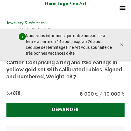
Hermitage Fine Art
Jewellery & Watches
samedi 30 juin 2018 - 15:00
Nous vous informons que notre bureau sera
lot précédent
lot suivant
fermé à partir du 14 août jusqu'au 26 août.
×
L'équipe de Hermitage Fine Art vous souhaite de
très bonnes vacances d'été !
Cartier. Ruby demi-parure
Cartier, Comprising a ring and two earings in
yellow gold set with calibrated rubies. Signed
and numbered, Weight: 18,7 ...
Lot
818
8 000
10 000
DEMANDER