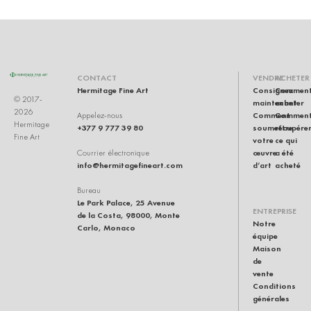
CONTACT
VENDRE
ACHETER
Hermitage Fine Art
Consignez
Commen
© 2017-
maintenant
acheter
2026
Comment
Commen
Appelez-nous
Hermitage
+377 9 777 39 80
soumettre
récupére
Fine Art
votre
ce qui
œuvre
a été
Courrier électronique
info@hermitagefineart.com
d’art
acheté
Bureau
Le Park Palace, 25 Avenue
ENTREPRISE
de la Costa, 98000, Monte
Notre
Carlo, Monaco
équipe
Maison
de
vente
Conditions
générales