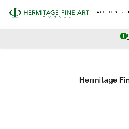
AUCTIONS
P
T
Hermitage Fin