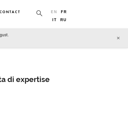
CONTACT
EN
FR
IT
RU
ugust.
×
a di expertise