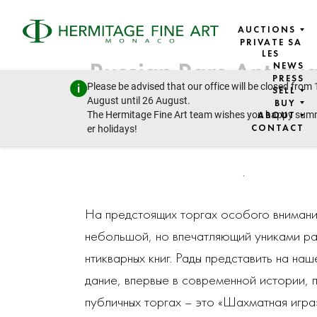
AUCTIONS
PRIVATE SA
LES
Russian Rare Antiqu
NEWS
PRESS
Please be advised that our office will be closed from 
SELL
oks and Manuscr
August until 26 August.
BUY
The Hermitage Fine Art team wishes you happy su
ABOUT
at auction in Monte
CONTACT
er holidays!
.
На предстоящих торгах особого внимани
небольшой, но впечатляющий униками ра
нтикварных книг. Рады представить на на
дание, впервые в современной истории, 
публичных торгах – это «Шахматная игра