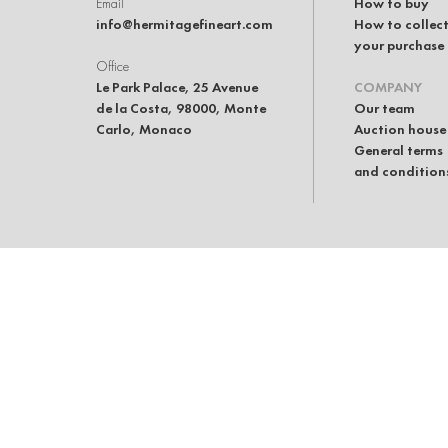
Email
How to buy
info@hermitagefineart.com
How to collec
your purchase
Office
Le Park Palace, 25 Avenue
COMPANY
de la Costa, 98000, Monte
Our team
Carlo, Monaco
Auction house
General terms
and condition