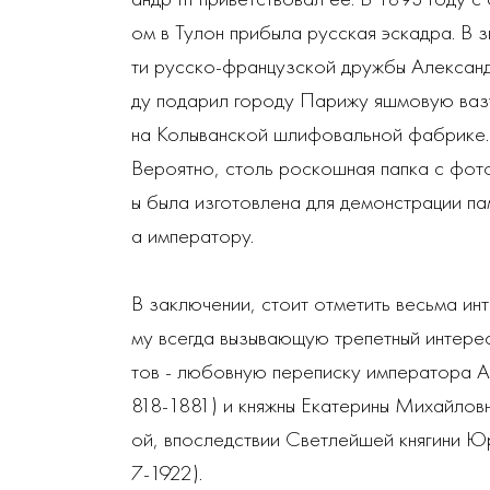
ом в Тулон прибыла русская эскадра. В 
ти русско-французской дружбы Александр
ду подарил городу Парижу яшмовую ваз
на Колыванской шлифовальной фабрике.
Вероятно, столь роскошная папка с фот
ы была изготовлена для демонстрации па
а императору.
В заключении, стоит отметить весьма ин
му всегда вызывающую трепетный интере
тов - любовную переписку императора Ал
818-1881) и княжны Екатерины Михайлов
ой, впоследствии Светлейшей княгини Ю
7-1922).