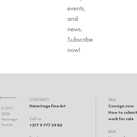
events,
and
news.
Subscribe
now!
CONTACT
SELL
Hermitage Fine Art
Consign now
© 2017-
How to submit
2026
Call us
work for sale
Hermitage
+377 9 777 39 80
Fine Art
BUY