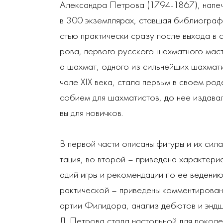
Александра Петрова (1794-1867), напеч
в 300 экземплярах, ставшая библиогра
стью практически сразу после выхода в с
рова, первого русского шахматного мас
а шахмат, одного из сильнейших шахмати
чале XIX века, стала первым в своем ро
собием для шахматистов, до нее издава
вы для новичков.
В первой части описаны фигуры и их сил
тация, во второй – приведена характерис
адий игры и рекомендации по ее ведению,
рактической – приведены комментирован
артии Филидора, анализ дебютов и эндшп
Д. Петрова стала настольной для поколе