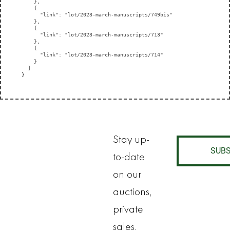
    },

    {

      "link": "lot/2023-march-manuscripts/749bis"

    },

    {

      "link": "lot/2023-march-manuscripts/713"

    },

    {

      "link": "lot/2023-march-manuscripts/714"

    }

  ]

}
Stay up-
SUBS
to-date
on our
auctions,
private
sales,