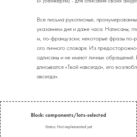
s» (бенжерли) - для описания своих амур
Все письма рукописные, пронумерованны
указанием дня и даже часа. Написаны, г
м, по-французски; некоторые фразы по-р
ого личного словаря. Из предосторожнос
одписаны и не имеют личных обращений.
дписывался «Твой навсегда», его возлюбл
авсегда».
Block: components/lots-selected
Status: Not implemented yet