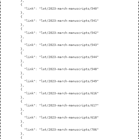
    },

    {

      "link": "lot/2023-march-manuscripts/540"

    },

    {

      "link": "lot/2023-march-manuscripts/541"

    },

    {

      "link": "lot/2023-march-manuscripts/542"

    },

    {

      "link": "lot/2023-march-manuscripts/543"

    },

    {

      "link": "lot/2023-march-manuscripts/544"

    },

    {

      "link": "lot/2023-march-manuscripts/548"

    },

    {

      "link": "lot/2023-march-manuscripts/549"

    },

    {

      "link": "lot/2023-march-manuscripts/616"

    },

    {

      "link": "lot/2023-march-manuscripts/617"

    },

    {

      "link": "lot/2023-march-manuscripts/618"

    },

    {

      "link": "lot/2023-march-manuscripts/706"

    },

    {
