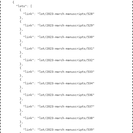
{

  "lots": [

    {

      "link": "lot/2023-march-manuscripts/528"

    },

    {

      "link": "lot/2023-march-manuscripts/529"

    },

    {

      "link": "lot/2023-march-manuscripts/530"

    },

    {

      "link": "lot/2023-march-manuscripts/531"

    },

    {

      "link": "lot/2023-march-manuscripts/532"

    },

    {

      "link": "lot/2023-march-manuscripts/533"

    },

    {

      "link": "lot/2023-march-manuscripts/534"

    },

    {

      "link": "lot/2023-march-manuscripts/536"

    },

    {

      "link": "lot/2023-march-manuscripts/537"

    },

    {

      "link": "lot/2023-march-manuscripts/538"

    },

    {

      "link": "lot/2023-march-manuscripts/539"
