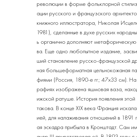
революции в форме фольклорной стилиз
ации русского и французского архитекто
книжного иллюстратора, Николая Исцел
1981), сделанные в духе русских народны
ь органично дополняют метафорическую
ва. Еще одно любопытное издание, засв
ший становление русско-французской др
ная большеформатная цельнокожаная па
фиями (Россия, 1890-е гг.; 47х33 см). Н
рафиях изображена яшмовая ваза, нахо
ижской ратуше. История появления этой
такова. В конце XIX века Франция искал
ией, для налаживания отношений в 1891 
ая эскадра прибыла в Кронштадт. Сам и
андр III приветствовал её. В 1893 году с