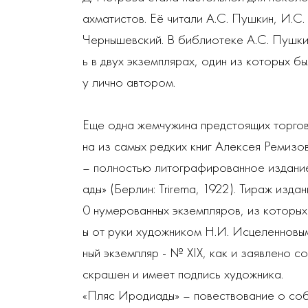
ахматистов. Её читали А.С. Пушкин, И.С. 
Чернышевский. В библиотеке А.С. Пушк
ь в двух экземплярах, один из которых б
у лично автором.
Еще одна жемчужина предстоящих торгов
на из самых редких книг Алексея Ремизо
– полностью литографированное издани
ады» (Берлин: Trirema, 1922). Тираж изда
0 нумерованных экземпляров, из которы
ы от руки художником Н.И. Исцеленновы
ный экземпляр - № XIX, как и заявлено с
скрашен и имеет подпись художника.
«Пляс Иродиады» – повествование о соб