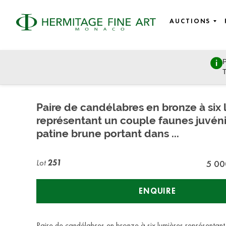
AUCTIONS
P
Russian Empire
T
Friday, April 26, 2019 - 16:00
Paire de candélabres en bronze à six 
représentant un couple faunes juvénil
patine brune portant dans ...
Lot
251
5 00
ENQUIRE
Paire de candélabres en bronze à six lumières représentan