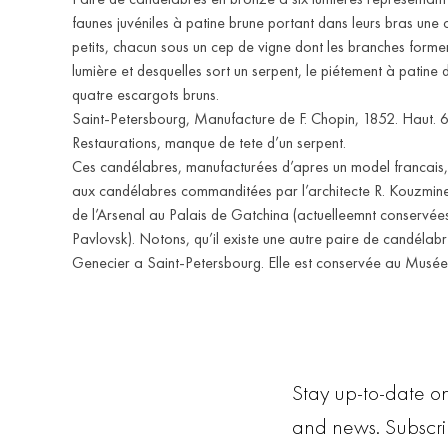
faunes juvéniles à patine brune portant dans leurs bras une 
petits, chacun sous un cep de vigne dont les branches forme
lumière et desquelles sort un serpent, le piétement à patine
quatre escargots bruns.
Saint-Petersbourg, Manufacture de F. Chopin, 1852. Haut. 
Restaurations, manque de tete d’un serpent.
Ces candélabres, manufacturées d’apres un model francais,
aux candélabres commanditées par l’architecte R. Kouzmine
de l’Arsenal au Palais de Gatchina (actuelleemnt conservé
Pavlovsk). Notons, qu’il existe une autre paire de candélabr
Genecier a Saint-Petersbourg. Elle est conservée au Musé
Stay up-to-date on
and news. Subscr