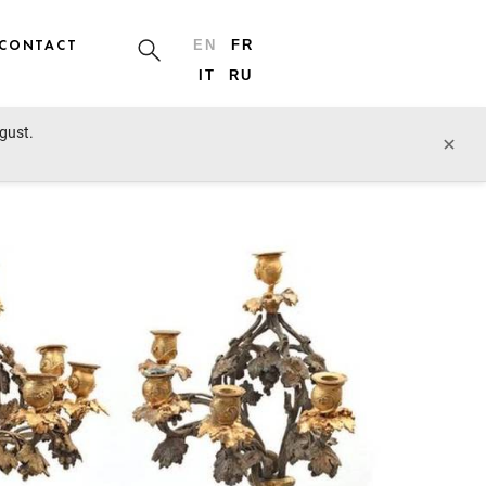
CONTACT
EN
FR
IT
RU
ugust.
prev lot
next lot
×