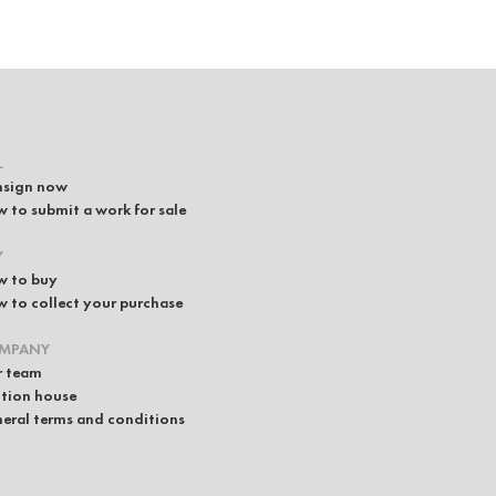
L
sign now
 to submit a work for sale
Y
 to buy
 to collect your purchase
MPANY
 team
tion house
eral terms and conditions