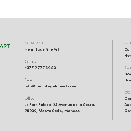
CONTACT
SEL
Hermitage Fine Art
Con
How
Call us
+377 9 777 39 80
BU
How
Email
How
info@hermitagefineart.com
CO
Office
Our
Le Park Palace, 25 Avenue de la Costa,
Auc
98000, Monte Carlo, Monaco
Gen