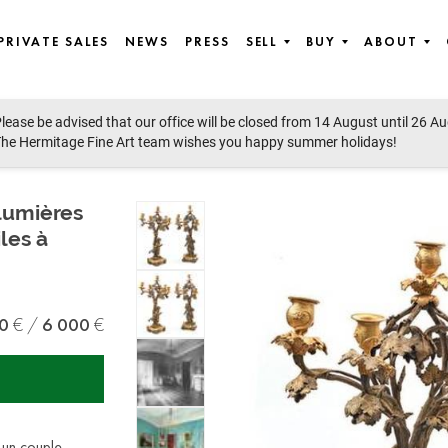
PRIVATE SALES
NEWS
PRESS
SELL
BUY
ABOUT
lease be advised that our office will be closed from 14 August until 26 A
he Hermitage Fine Art team wishes you happy summer holidays!
lumières
es à
0
6 000
t un couple