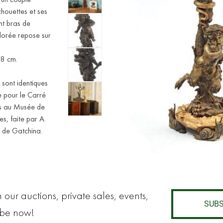
chouettes et ses
nt bras de
 dorée repose sur
68 cm.
 sont identiques
 pour le Carré
es au Musée de
es, faite par A.
e de Gatchina.
 our auctions, private sales, events,
SUBS
ibe now!