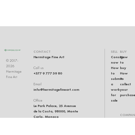
CONTACT
SELL
BUY
Hermitage Fine Art
Consign
How
© 2017-
now
to
2026
How
buy
Call us
Hermitage
+377 9 777 39 80
to
How
Fine Art
submit
to
a
collect
Email
info@hermitagefineart.com
work
your
for
purchas
sale
Office
Le Park Palace, 25 Avenue
de la Costa, 98000, Monte
COMPAN
Carlo, Monaco
Our
team
Auction