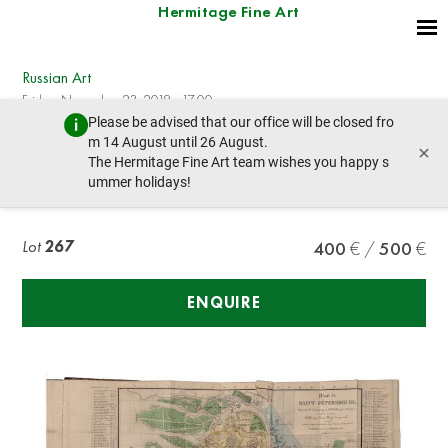
Hermitage Fine Art
Russian Art
Friday, November 23, 2018 - 17:00
Please be advised that our office will be closed fro
prev lot
next lot
m 14 August until 26 August.
×
The Hermitage Fine Art team wishes you happy s
ummer holidays!
Ferrier A. La Russie
Lot
267
400
500
ENQUIRE